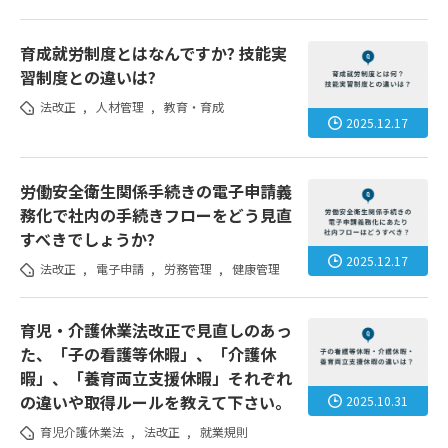
育成就労制度とはなんですか? 技能実
習制度との違いは?
法改正
,
人材管理
,
教育・育成
2025.12.17
労働安全衛生関係手続きの電子申請義
務化で社内の手続きフローをどう見直
すべきでしょうか?
2025.12.17
法改正
,
電子申請
,
労務管理
,
健康管理
育児・介護休業法改正で見直しのあっ
た、「子の看護等休暇」、「介護休
暇」、「養育両立支援休暇」それぞれ
の違いや取得ルールを教えて下さい。
2025.10.31
育児介護休業法
,
法改正
,
就業規則