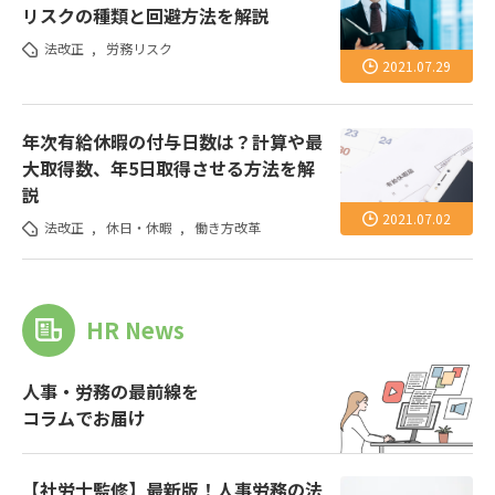
リスクの種類と回避方法を解説
法改正
,
労務リスク
2021.07.29
年次有給休暇の付与日数は？計算や最
大取得数、年5日取得させる方法を解
説
2021.07.02
法改正
,
休日・休暇
,
働き方改革
HR News
人事・労務の最前線を
コラムでお届け
【社労士監修】最新版！人事労務の法