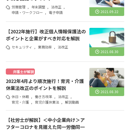
労務管理
,
年末調整
,
法改正
,
2021.09.22
申請・ワークフロー
,
電子申請
【2022年施行】改正個人情報保護法の
ポイントと企業がすべき対応を解説
セキュリティ
,
業務効率
,
法改正
2021.08.30
弁護士が解説
2022年4月より順次施行！育児・介護
休業法改正のポイントを解説
2021.08.30
休日・休暇
,
働き方改革
,
法改正
,
育児・介護
,
育児介護休業法
,
解説動画
【社労士が解説】＜中小企業向け＞ア
フターコロナを見据えた同一労働同一