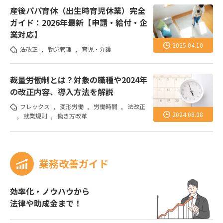
産後パパ育休（出生時育児休業）完全
ガイド：2026年最新【申請・給付・企
業対応】
2025.04.10
法改正
,
勤怠管理
,
育児・介護
裁量労働制とは？対象の職種や2024年
の改正内容、導入方法を解説
フレックス
,
変形労働
,
労働時間
,
法改正
2024.08.08
,
就業規則
,
働き方改革
業務改善ガイド
効率化・ノウハウから
法律や助成金まで！