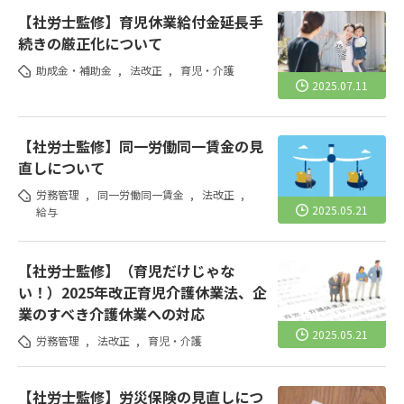
【社労士監修】育児休業給付金延長手
続きの厳正化について
助成金・補助金
,
法改正
,
育児・介護
2025.07.11
【社労士監修】同一労働同一賃金の見
直しについて
労務管理
,
同一労働同一賃金
,
法改正
,
2025.05.21
給与
【社労士監修】（育児だけじゃな
い！）2025年改正育児介護休業法、企
業のすべき介護休業への対応
2025.05.21
労務管理
,
法改正
,
育児・介護
【社労士監修】労災保険の見直しにつ