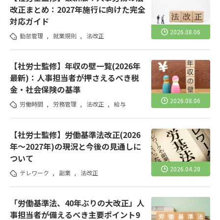
改正まとめ：2027年施行に向けた完全
対応ガイド
2026.08.06
勤怠管理
,
就業規則
,
法改正
【社労士監修】年収の壁一覧(2026年
最新)：人事担当者が押さえるべき税
金・社会保険の基準
2026.08.06
労働時間
,
労務管理
,
法改正
,
給与
【社労士監修】労働基準法改正(2026
年～2027年)の現況と今後の見通しに
ついて
2026.04.28
テレワーク
,
副業
,
法改正
「労働基準法、40年ぶりの大改正」人
事担当者が備えるべき主要ポイント9