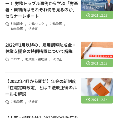
ー！ 労務トラブル事例から学ぶ「労基
署・裁判所はそれぞれ何を見るのか」
セミナーレポート
2021.12.27
割増賃金
,
労務リスク
,
労務管理
,
勤怠管理
,
法改正
2022年1月以降の、雇用調整助成金・
休業支援金の特例措置について解説
コロナ
,
助成金・補助金
,
法改正
2021.12.23
【2022年4月から開始】年金の新制度
「在職定時改定」とは？法改正後のル
ールを解説
2021.12.14
労務管理
,
法改正
【人事・労務向け】2022年の法改正を