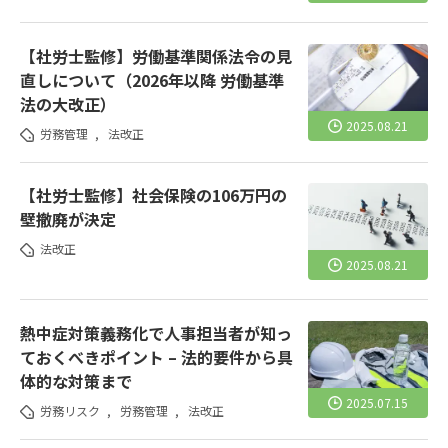
【社労士監修】労働基準関係法令の見
直しについて（2026年以降 労働基準
法の大改正）
2025.08.21
労務管理
,
法改正
【社労士監修】社会保険の106万円の
壁撤廃が決定
法改正
2025.08.21
熱中症対策義務化で人事担当者が知っ
ておくべきポイント – 法的要件から具
体的な対策まで
2025.07.15
労務リスク
,
労務管理
,
法改正