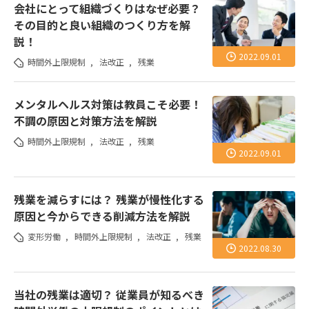
会社にとって組織づくりはなぜ必要？
その目的と良い組織のつくり方を解
説！
2022.09.01
時間外上限規制
,
法改正
,
残業
メンタルヘルス対策は教員こそ必要！
不調の原因と対策方法を解説
時間外上限規制
,
法改正
,
残業
2022.09.01
残業を減らすには？ 残業が慢性化する
原因と今からできる削減方法を解説
変形労働
,
時間外上限規制
,
法改正
,
残業
2022.08.30
当社の残業は適切？ 従業員が知るべき