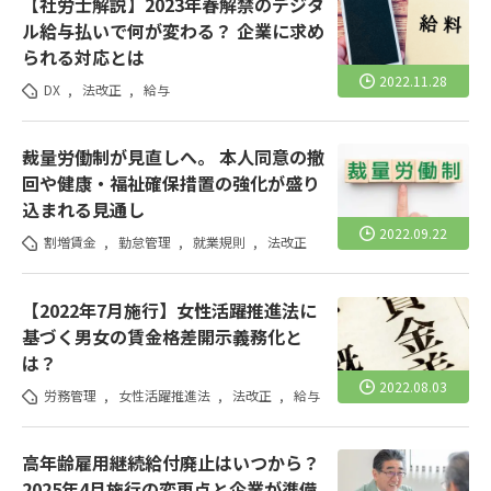
【社労士解説】2023年春解禁のデジタ
ル給与払いで何が変わる？ 企業に求め
られる対応とは
2022.11.28
DX
,
法改正
,
給与
裁量労働制が見直しへ。 本人同意の撤
回や健康・福祉確保措置の強化が盛り
込まれる見通し
2022.09.22
割増賃金
,
勤怠管理
,
就業規則
,
法改正
【2022年7月施行】女性活躍推進法に
基づく男女の賃金格差開示義務化と
は？
2022.08.03
労務管理
,
女性活躍推進法
,
法改正
,
給与
高年齢雇用継続給付廃止はいつから？
2025年4月施行の変更点と企業が準備