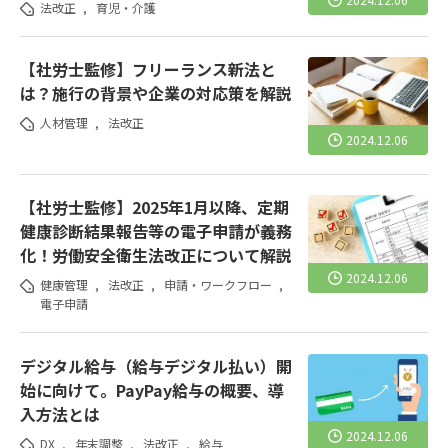
法改正
,
育児・介護
【社労士監修】フリーランス新法と
は？施行の背景や企業の対応策を解説
人材管理
,
法改正
2024.12.06
【社労士監修】2025年1月以降、定期
健康診断結果報告等の電子申請が義務
化！労働安全衛生法改正について解説
2024.12.06
健康管理
,
法改正
,
申請・ワークフロー
,
電子申請
デジタル給与（給与デジタル払い）開
始に向けて。PayPay給与の概要、導
入方法とは
2024.12.06
DX
,
年末調整
,
法改正
,
給与