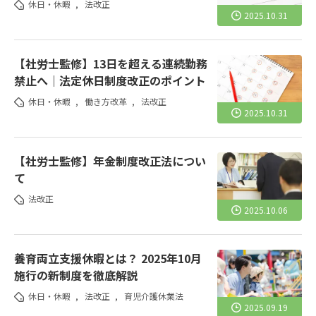
休日・休暇
,
法改正
2025.10.31
【社労士監修】13日を超える連続勤務
禁止へ｜法定休日制度改正のポイント
休日・休暇
,
働き方改革
,
法改正
2025.10.31
【社労士監修】年金制度改正法につい
て
法改正
2025.10.06
養育両立支援休暇とは？ 2025年10月
施行の新制度を徹底解説
休日・休暇
,
法改正
,
育児介護休業法
2025.09.19