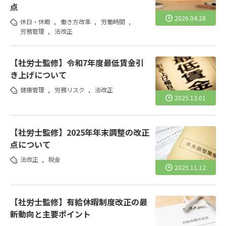
点
2026.04.28
休日・休暇
,
働き方改革
,
労働時間
,
労務管理
,
法改正
【社労士監修】令和7年度最低賃金引
き上げについて
健康管理
,
労務リスク
,
法改正
2025.12.01
【社労士監修】2025年年末調整の改正
点について
法改正
,
税金
2025.11.12
【社労士監修】有給休暇制度改正の最
新動向と主要ポイント