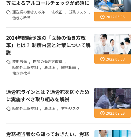
等によるアルコールチェックが必須に
運送業の働き方改革
,
法改正
,
労務リスク
,
2022.05.06
働き方改革
2024年開始予定の「医師の働き方改
革」とは？ 制度内容と対策について解
説
2022.03.08
変形労働
,
医師の働き方改革
,
時間外上限規制
,
法改正
,
解説動画
,
働き方改革
過労死ラインとは？過労死を防ぐため
に実施すべき取り組みを解説
時間外上限規制
,
法改正
,
労務リスク
2021.07.29
労務担当者なら知っておきたい、労務