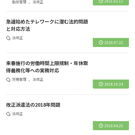
2021.02.12
勤怠管理
,
法改正
急遽始めたテレワークに潜む法的問題
と対応方法
法改正
2020.07.22
来春施行の労働時間上限規制・年休取
得義務化等への実務対応
労務管理
,
法改正
2018.10.24
改正派遣法の2018年問題
法改正
2018.04.25