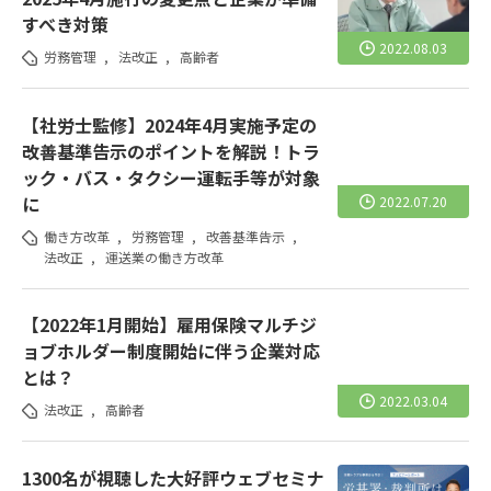
すべき対策
2022.08.03
労務管理
,
法改正
,
高齢者
【社労士監修】2024年4月実施予定の
改善基準告示のポイントを解説！トラ
ック・バス・タクシー運転手等が対象
に
2022.07.20
働き方改革
,
労務管理
,
改善基準告示
,
法改正
,
運送業の働き方改革
【2022年1月開始】雇用保険マルチジ
ョブホルダー制度開始に伴う企業対応
とは？
2022.03.04
法改正
,
高齢者
1300名が視聴した大好評ウェブセミナ