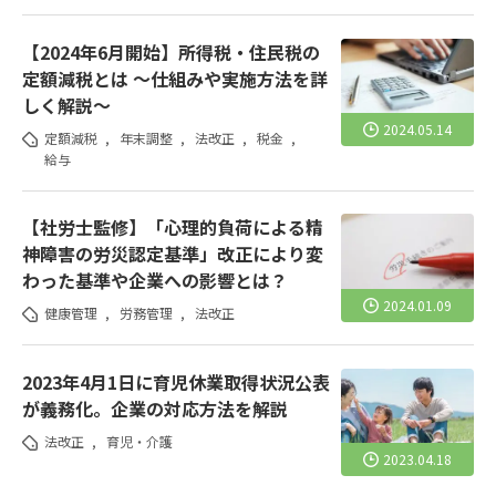
【2024年6月開始】所得税・住民税の
定額減税とは ～仕組みや実施方法を詳
しく解説～
2024.05.14
定額減税
,
年末調整
,
法改正
,
税金
,
給与
【社労士監修】「心理的負荷による精
神障害の労災認定基準」改正により変
わった基準や企業への影響とは？
2024.01.09
健康管理
,
労務管理
,
法改正
2023年4月1日に育児休業取得状況公表
が義務化。企業の対応方法を解説
法改正
,
育児・介護
2023.04.18