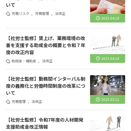
いて
労務リスク
,
労務管理
,
法改正
2025.04.10
【社労士監修】賃上げ、業務環境の改
善を支援する助成金の概要と令和７年
度の改正内容
2025.04.10
助成金・補助金
,
法改正
【社労士監修】勤務間インターバル制
度の義務化と労働時間制度の改革につ
いて
2025.03.11
労務管理
,
法改正
【社労士監修】令和7年度の人材開発
支援助成金改正情報