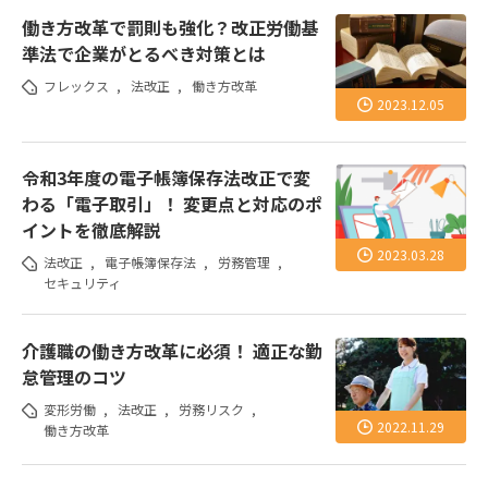
働き方改革で罰則も強化？改正労働基
準法で企業がとるべき対策とは
フレックス
,
法改正
,
働き方改革
2023.12.05
令和3年度の電子帳簿保存法改正で変
わる「電子取引」！ 変更点と対応のポ
イントを徹底解説
2023.03.28
法改正
,
電子帳簿保存法
,
労務管理
,
セキュリティ
介護職の働き方改革に必須！ 適正な勤
怠管理のコツ
変形労働
,
法改正
,
労務リスク
,
2022.11.29
働き方改革