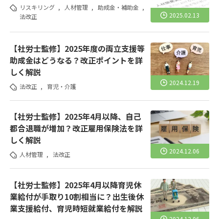
リスキリング
,
人材管理
,
助成金・補助金
,
2025.02.13
法改正
【社労士監修】2025年度の両立支援等
助成金はどうなる？改正ポイントを詳
しく解説
2024.12.19
法改正
,
育児・介護
【社労士監修】2025年4月以降、自己
都合退職が増加？改正雇用保険法を詳
しく解説
2024.12.06
人材管理
,
法改正
【社労士監修】2025年4月以降育児休
業給付が手取り10割相当に？出生後休
業支援給付、育児時短就業給付を解説
2024.12.06