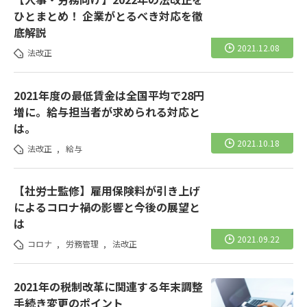
ひとまとめ！ 企業がとるべき対応を徹
底解説
2021.12.08
法改正
2021年度の最低賃金は全国平均で28円
増に。給与担当者が求められる対応と
は。
2021.10.18
法改正
,
給与
【社労士監修】雇用保険料が引き上げ
によるコロナ禍の影響と今後の展望と
は
2021.09.22
コロナ
,
労務管理
,
法改正
2021年の税制改革に関連する年末調整
手続き変更のポイント