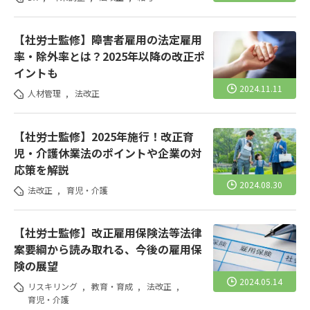
【社労士監修】障害者雇用の法定雇用
率・除外率とは？2025年以降の改正ポ
イントも
2024.11.11
人材管理
,
法改正
【社労士監修】2025年施行！改正育
児・介護休業法のポイントや企業の対
応策を解説
2024.08.30
法改正
,
育児・介護
【社労士監修】改正雇用保険法等法律
案要綱から読み取れる、今後の雇用保
険の展望
2024.05.14
リスキリング
,
教育・育成
,
法改正
,
育児・介護