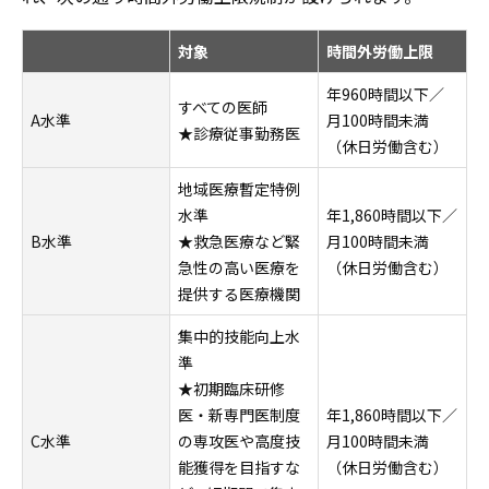
対象
時間外労働上限
年960時間以下／
すべての医師
A水準
月100時間未満
★診療従事勤務医
（休日労働含む）
地域医療暫定特例
水準
年1,860時間以下／
B水準
★救急医療など緊
月100時間未満
急性の高い医療を
（休日労働含む）
提供する医療機関
集中的技能向上水
準
★初期臨床研修
医・新専門医制度
年1,860時間以下／
C水準
の専攻医や高度技
月100時間未満
能獲得を目指すな
（休日労働含む）