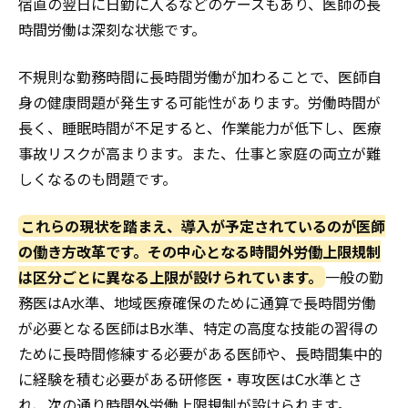
宿直の翌日に日勤に入るなどのケースもあり、医師の長
時間労働は深刻な状態です。
不規則な勤務時間に長時間労働が加わることで、医師自
身の健康問題が発生する可能性があります。労働時間が
長く、睡眠時間が不足すると、作業能力が低下し、医療
事故リスクが高まります。また、仕事と家庭の両立が難
しくなるのも問題です。
これらの現状を踏まえ、導入が予定されているのが医師
の働き方改革です。その中心となる時間外労働上限規制
は区分ごとに異なる上限が設けられています。
一般の勤
務医はA水準、地域医療確保のために通算で長時間労働
が必要となる医師はB水準、特定の高度な技能の習得の
ために長時間修練する必要がある医師や、長時間集中的
に経験を積む必要がある研修医・専攻医はC水準とさ
れ、次の通り時間外労働上限規制が設けられます。