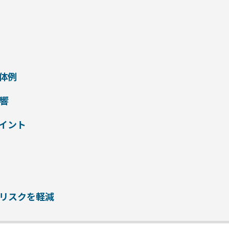
具体例
響
イント
リスクを軽減