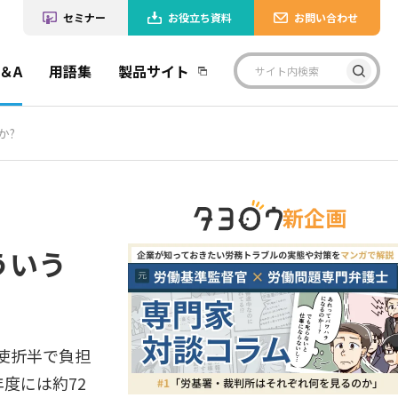
セミナー
お役立ち資料
お問い合わせ
＆A
用語集
製品サイト
か?
新企画
ういう
使折半で負担
年度には約72