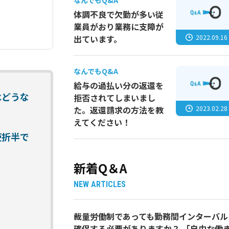
なんでもQ&A
体調不良で欠勤が多い従
業員がおり業務に支障が
2022.09.16
出ています。
なんでもQ&A
給与の過払い分の返還を
はどうな
拒否されてしまいまし
2023.02.28
た。返還請求の方法を教
えてください！
使折半で
新着Q＆A
NEW ARTICLES
裁量労働制であっても勤務間インターバル
確保する必要がありますか？ 「自由な働