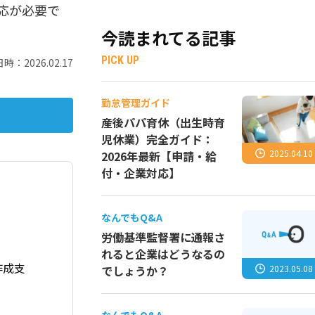
応が必要で
今読まれてる記事
PICK UP
時：2026.02.17
勤怠管理ガイド
産後パパ育休（出生時育
児休業）完全ガイド：
2025.04.10
2026年最新【申請・給
付・企業対応】
なんでもQ&A
労働基準監督署に通報さ
れると企業はどうなるの
作成支
2023.05.08
でしょうか？