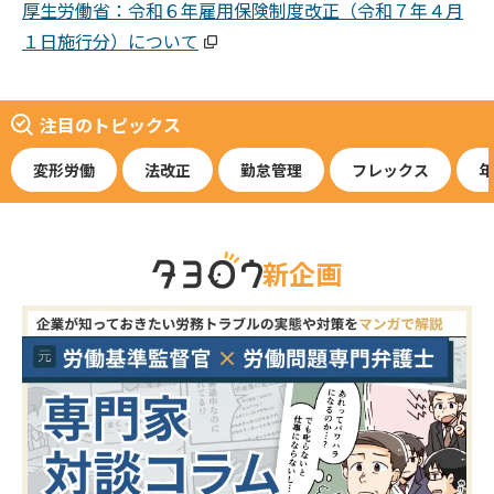
厚生労働省：令和６年雇用保険制度改正（令和７年４月
１日施行分）について
注目のトピックス
変形労働
法改正
勤怠管理
フレックス
年
新企画