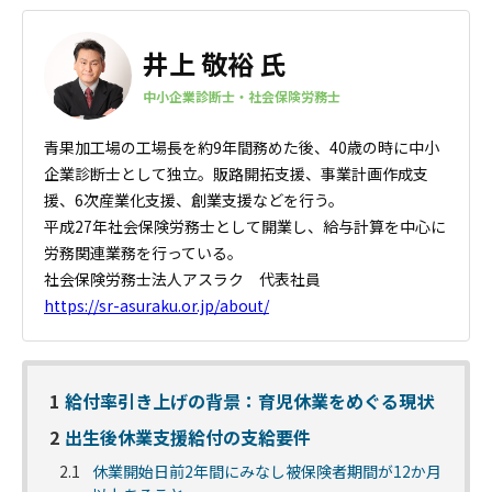
井上 敬裕 氏
中小企業診断士・社会保険労務士
青果加工場の工場長を約9年間務めた後、40歳の時に中小
企業診断士
として独立。販路開拓支援、事業計画作成支
援、6次産業化支援、
創業支援などを行う。
平成27年社会保険労務士として開業し、給与計算を中心に
労務関連業務を行っている。
社会保険労務士法人アスラク 代表社員
https://sr-asuraku.or.jp/about/
1
給付率引き上げの背景：育児休業をめぐる現状
2
出生後休業支援給付の支給要件
2.1
休業開始日前2年間にみなし被保険者期間が12か月