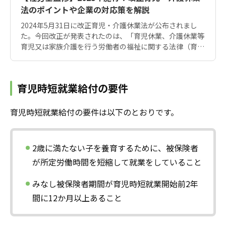
法のポイントや企業の対応策を解説
2024年5月31日に改正育児・介護休業法が公布されまし
た。今回改正が発表されたのは、「育児休業、介護休業等
育児又は家族介護を行う労働者の福祉に関する法律（育
児・介護休業法）」と「次世代育成支援対策推進法」で
す。この改正では、子育てや介護の責任を担う従業員の柔
軟な働き方を実現するためのさまざまな施策が実施されま
育児時短就業給付の要件
す。 2024年7月時点ではまだ改正内容の詳細は定められて
いませんが、今回の改正点の大まかな内容とポイントにつ
いて解説します。
育児時短就業給付の要件は以下のとおりです。
2歳に満たない子を養育するために、被保険者
が所定労働時間を短縮して就業をしていること
みなし被保険者期間が育児時短就業開始前2年
間に12か月以上あること