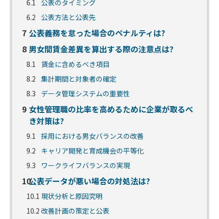
6.1
公表のタイミング
6.2
公表方法と公表先
7
公表義務を怠った場合のペナルティは?
8
男女間賃金差異を算出する際の注意点は?
8.1
賃金に含めるべき項目
8.2
集計期間と対象者の確定
8.3
データ管理システムの重要性
9
女性管理職の比率を高めるために企業が取るべ
き対策は?
9.1
採用における男女バランスの改善
9.2
キャリア開発と育成機会の平等化
9.3
ワークライフバランスの実現
10
公表データが悪い場合の対処法は?
10.1
現状分析と原因究明
10.2
改善計画の策定と公表