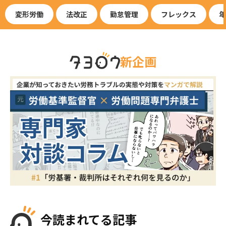
変形労働
法改正
勤怠管理
フレックス
年
新企画
今読まれてる記事