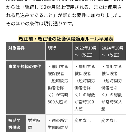
からは「継続して2か月以上使用される、または使用さ
れる見込みであること」が新たな要件に加わりました。
そのほかの条件は現行通りです。
改正前・改正後の社会保険適用ルール早見表
対象要件
現行
2022年10月
2024年10月
～（改正）
～（改正）
事業所規模の要件
・雇用する
・雇用する
・雇用する
被保険者
被保険者
被保険者
（短時間労
（短時間労
（短時間労
働者を除
働者を除
働者を除
く）が常時
く）の総数
く）の総数
500人超※
が常時100
が常時50人
人超
超
短時間
労働時
・週の所定
変更なし
変更なし
労働者
間
労働時間が