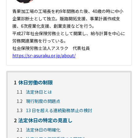
青果加工場の工場長を約9年間務めた後、40歳の時に中小
企業診断士
として独立。販路開拓支援、事業計画作成支
援、6次産業化支援、
創業支援などを行う。
平成27年社会保険労務士として開業し、給与計算を中心に
労務関連業務を行っている。
社会保険労務士法人アスラク 代表社員
https://sr-asuraku.or.jp/about/
1
休日労働の制限
1.1
法定休日とは
1.2
現行制度の問題点
1.3
13 日を超える連続勤務禁止の検討
2
法定休日の特定の見直し
2.1
法定休日の明確化