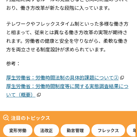
おり、働き方改革が新たな段階に入っています。
テレワークやフレックスタイム制といった多様な働き方
と相まって、従来とは異なる働き方改革の実現が期待さ
れます。労働者の健康と安全を守りながら、柔軟な働き
方を両立させる制度設計が求められています。
参考：
厚生労働省：労働時間法制の具体的課題について②
厚生労働省：労働時間制度等に関する実態調査結果につ
いて（概要）
注目のトピックス
変形労働
法改正
勤怠管理
フレックス
年