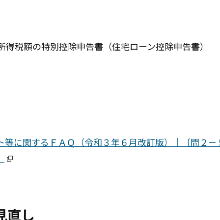
所得税額の特別控除申告書（住宅ローン控除申告書）
ト等に関するＦＡＱ（令和３年６月改訂版）｜〔問２－
」
見直し