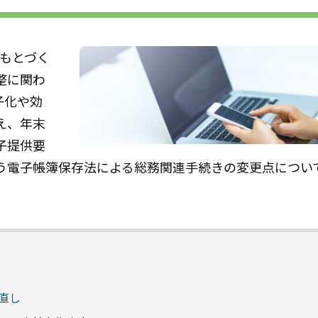
にもとづく
整に関わ
子化や効
え、年末
子提供要
う電子帳簿保存法による総務関連手続きの変更点につい
直し