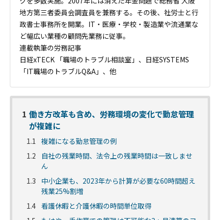
グを多数実施。2007年には消えた年金問題で総務省 大阪
地方第三者委員会調査員を兼務する。その後、社労士と行
政書士事務所を開業。IT・医療・学校・製造業や流通業な
ど幅広い業種の顧問先業務に従事。
連載執筆の労務記事
日経xTECK 「職場のトラブル相談室」、日経SYSTEMS
「IT職場のトラブルQ&A」、他
1
働き方改革も含め、労務環境の変化で勤怠管理
が複雑に
1.1
複雑になる勤怠管理の例
1.2
自社の残業時間、法令上の残業時間は一致しませ
ん
1.3
中小企業も、2023年から計算が必要な60時間超え
残業25%割増
1.4
看護休暇と介護休暇の時間単位取得