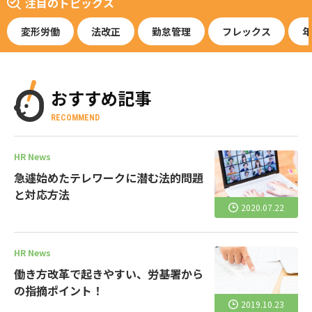
注目のトピックス
変形労働
法改正
勤怠管理
フレックス
年
おすすめ記事
RECOMMEND
HR News
急遽始めたテレワークに潜む法的問題
と対応方法
2020.07.22
HR News
働き方改革で起きやすい、労基署から
の指摘ポイント！
2019.10.23