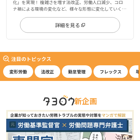
化」を実現！ 複雑さを増す法改正、労働人口減少、コロ
ナ禍による環境の変化など、様々な形態に変化していく働
き方に柔軟に対応できる設定領域を兼ね備えています。
詳細を見る
注目のトピックス
変形労働
法改正
勤怠管理
フレックス
年
新企画