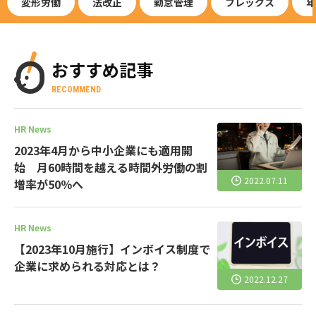
変形労働
法改正
勤怠管理
フレックス
年
おすすめ記事
RECOMMEND
HR News
2023年4月から中小企業にも適用開
始 月60時間を越える時間外労働の割
2022.07.11
増率が50％へ
HR News
【2023年10月施行】インボイス制度で
企業に求められる対応とは？
2022.12.27