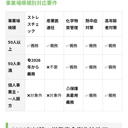
事業場規模別対応要件
ストレ
事業場
産業医
化学物
熱中症
高年齢
スチェ
規模
選任
質管理
対策
者対策
ック
50人以
✅義務
✅義務
✅義務
✅義務
✅義務
上
🔄2026
50人未
年から
❌不要
✅義務
✅義務
✅義務
満
義務
個人事
⚠️保護
業主・
❌対象外
❌対象外
具着用
✅義務
✅義務
一人親
義務
方