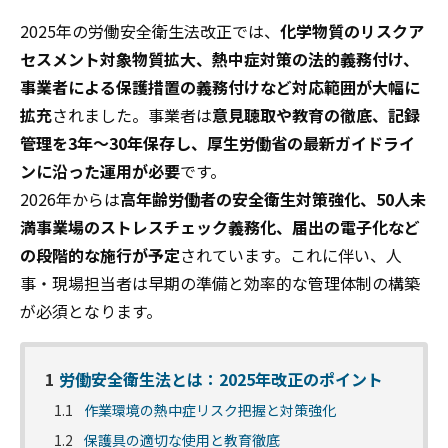
2025年の労働安全衛生法改正では、
化学物質のリスクア
セスメント対象物質拡大、熱中症対策の法的義務付け、
事業者による保護措置の義務付けなど対応範囲が大幅に
拡充
されました。事業者は
意見聴取や教育の徹底、記録
管理を3年～30年保存し、厚生労働省の最新ガイドライ
ンに沿った運用が必要
です。
2026年からは
高年齢労働者の安全衛生対策強化、50人未
満事業場のストレスチェック義務化、届出の電子化など
の段階的な施行が予定
されています。これに伴い、人
事・現場担当者は早期の準備と効率的な管理体制の構築
が必須となります。
1
労働安全衛生法とは：2025年改正のポイント
1.1
作業環境の熱中症リスク把握と対策強化
1.2
保護具の適切な使用と教育徹底