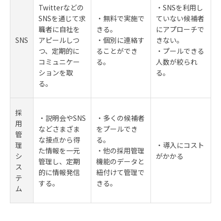
Twitterなどの
・SNSを利用し
SNSを通じて求
・無料で実施で
ていない候補者
職者に自社を
きる。
にアプローチで
SNS
アピールしつ
・個別に連絡す
きない。
つ、定期的に
ることができ
・プールできる
コミュニケー
る。
人数が絞られ
ションを取
る。
る。
採
・説明会やSNS
・多くの候補者
用
などさまざま
をプールでき
管
な接点から得
る。
理
・導入にコスト
た情報を一元
・他の採用管理
シ
がかかる
管理し、定期
機能のデータと
ス
的に情報発信
紐付けて管理で
テ
する。
きる。
ム