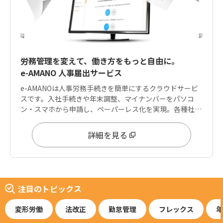
労務管理を変えて、働き方をもっと自由に。
e-AMANO 人事届出サービス
e-AMANOは人事労務手続きを簡単にするクラウドサービ
スです。入社手続きや年末調整、マイナンバーをパソコ
ン・スマホから申請し、ペーパーレス化を実現。各種社会
保険手続きやe-Gov電子申請にも対応しております。
詳細を見る
注目のトピックス
変形労働
法改正
勤怠管理
フレックス
年