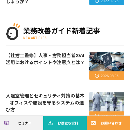
しょうか？
2022.07.25
業務改善ガイド新着記事
NEW ARTICLES
【社労士監修】人事・労務担当者のAI
活用におけるポイントや注意点とは？
2026.08.06
入退室管理とセキュリティ対策の基本
– オフィスや施設を守るシステムの選
び方
2026.02.17
セミナー
お役立ち資料
お問い合わせ