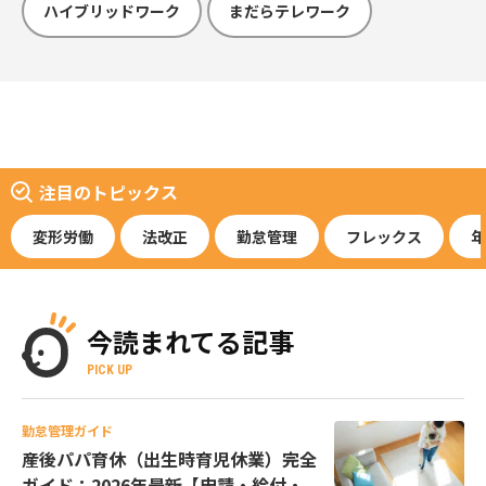
ハイブリッドワーク
まだらテレワーク
注目のトピックス
変形労働
法改正
勤怠管理
フレックス
年
今読まれてる記事
PICK UP
勤怠管理ガイド
産後パパ育休（出生時育児休業）完全
ガイド：2026年最新【申請・給付・