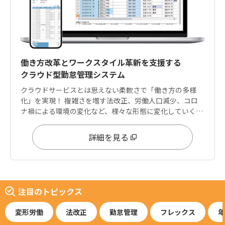
働き方改革とワークスタイル革新を支援する
クラウド型勤怠管理システム
クラウドサービスとは思えない柔軟さで「働き方の多様
化」を実現！ 複雑さを増す法改正、労働人口減少、コロ
ナ禍による環境の変化など、様々な形態に変化していく働
き方に柔軟に対応できる設定領域を兼ね備えています。
詳細を見る
注目のトピックス
変形労働
法改正
勤怠管理
フレックス
年