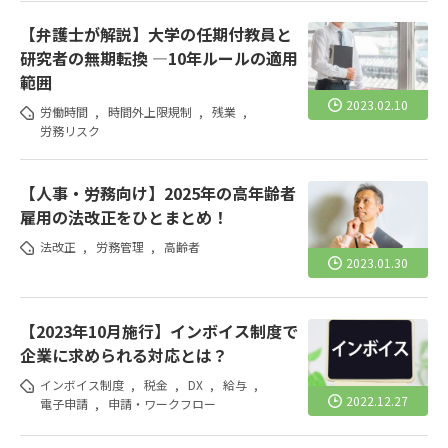
【弁護士が解説】大学の任期付教員と
研究者の無期転換 ―10年ルールの適用
範囲
2023.02.10
労働時間
,
時間外上限規制
,
残業
,
労務リスク
【人事・労務向け】2025年の高年齢者
雇用の法改正をひとまとめ！
法改正
,
労務管理
,
高齢者
2023.01.30
【2023年10月施行】インボイス制度で
企業に求められる対応とは？
インボイス制度
,
税金
,
DX
,
給与
,
2022.12.27
電子申請
,
申請・ワークフロー