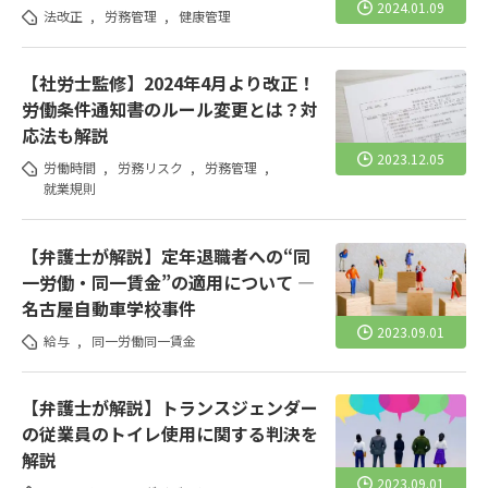
2024.01.09
法改正
,
労務管理
,
健康管理
【社労士監修】2024年4月より改正！
労働条件通知書のルール変更とは？対
応法も解説
2023.12.05
労働時間
,
労務リスク
,
労務管理
,
就業規則
【弁護士が解説】定年退職者への“同
一労働・同一賃金”の適用について ―
名古屋自動車学校事件
2023.09.01
給与
,
同一労働同一賃金
【弁護士が解説】トランスジェンダー
の従業員のトイレ使用に関する判決を
解説
2023.09.01