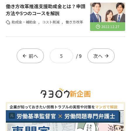
働き方改革推進支援助成金とは？申請
方法や5つのコースを解説
助成金・補助金
,
コスト削減
,
働き方改革
2022.12.27
前へ
5
/
9
次へ
新企画