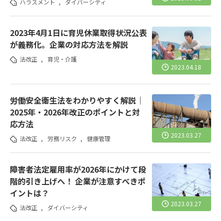
ハラスメント
,
ダイバーシティ
2023年4月1日に育児休業取得状況公表
が義務化。企業の対応方法を解説
法改正
,
育児・介護
2023.04.18
労働安全衛生法をわかりやすく解説｜
2025年・2026年改正のポイントと対
応方法
2023.03.27
法改正
,
労務リスク
,
健康管理
障害者法定雇用率が2026年にかけて段
階的引き上げへ！ 企業が注意すべきポ
イントは？
2023.03.27
法改正
,
ダイバーシティ