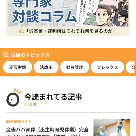
注目のトピックス
変形労働
法改正
勤怠管理
フレックス
年
今読まれてる記事
PICK UP
勤怠管理ガイド
産後パパ育休（出生時育児休業）完全