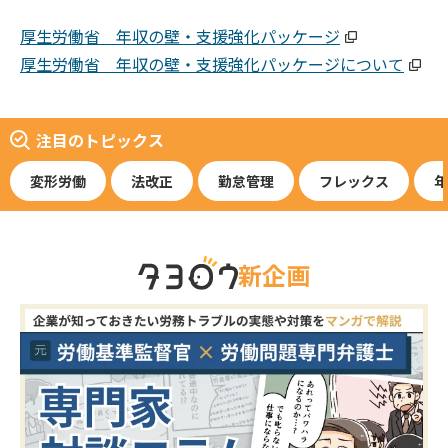
厚生労働省 年収の壁・支援強化パッケージ
厚生労働省 年収の壁・支援強化パッケージについて
注目のトピックス
変形労働
法改正
勤怠管理
フレックス
年
新企画