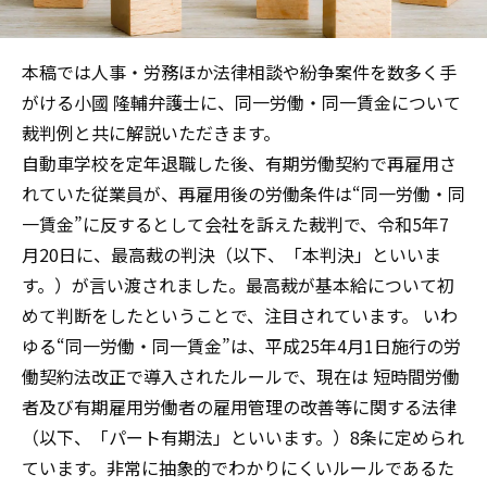
本稿では人事・労務ほか法律相談や紛争案件を数多く手
がける小國 隆輔弁護士に、同一労働・同一賃金について
裁判例と共に解説いただきます。
自動車学校を定年退職した後、有期労働契約で再雇用さ
れていた従業員が、再雇用後の労働条件は“同一労働・同
一賃金”に反するとして会社を訴えた裁判で、令和5年7
月20日に、最高裁の判決（以下、「本判決」といいま
す。）が言い渡されました。最高裁が基本給について初
めて判断をしたということで、注目されています。 いわ
ゆる“同一労働・同一賃金”は、平成25年4月1日施行の労
働契約法改正で導入されたルールで、現在は 短時間労働
者及び有期雇用労働者の雇用管理の改善等に関する法律
（以下、「パート有期法」といいます。）8条に定められ
ています。非常に抽象的でわかりにくいルールであるた