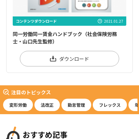
コンテンツダウンロード
2021.01.27
同一労働同一賃金ハンドブック（社会保険労務
士・山口先生監修）
ダウンロード
注目のトピックス
変形労働
法改正
勤怠管理
フレックス
年
おすすめ記事