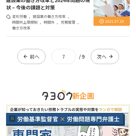
建設業の働き方改革と2024年問題の現
状 – 今後の課題と対策
変形労働
,
建設業の働き方改革
,
2021.07.29
時間外上限規制
,
時間外
,
労務管理
,
働き方改革
前へ
7
/
9
次へ
新企画