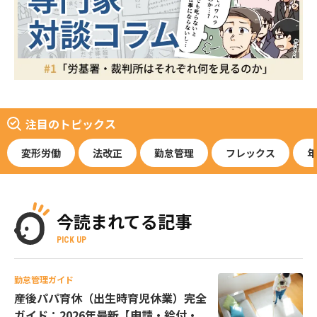
注目のトピックス
変形労働
法改正
勤怠管理
フレックス
年
今読まれてる記事
PICK UP
勤怠管理ガイド
産後パパ育休（出生時育児休業）完全
ガイド：2026年最新【申請・給付・