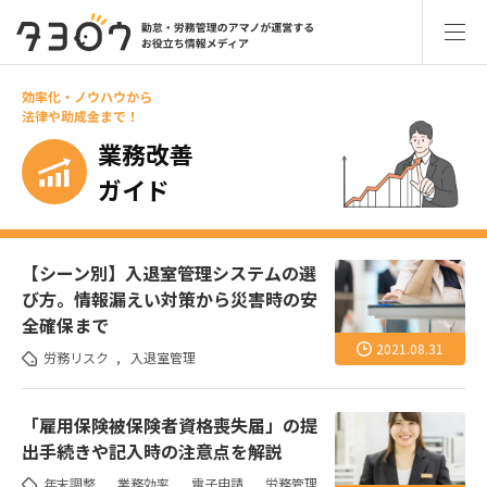
効率化・ノウハウから
法律や助成金まで！
業務改善
ガイド
【シーン別】入退室管理システムの選
び方。情報漏えい対策から災害時の安
全確保まで
2021.08.31
労務リスク
,
入退室管理
「雇用保険被保険者資格喪失届」の提
出手続きや記入時の注意点を解説
年末調整
,
業務効率
,
電子申請
,
労務管理