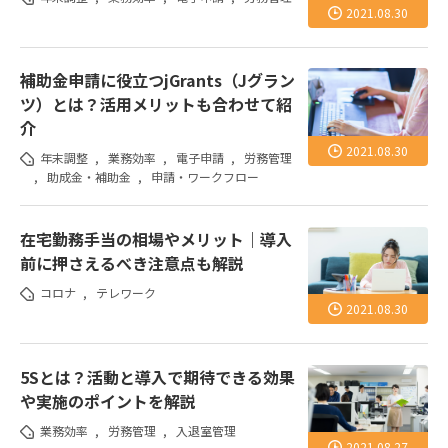
2021.08.30
補助金申請に役立つjGrants（Jグラン
ツ）とは？活用メリットも合わせて紹
介
2021.08.30
年末調整
,
業務効率
,
電子申請
,
労務管理
,
助成金・補助金
,
申請・ワークフロー
在宅勤務手当の相場やメリット｜導入
前に押さえるべき注意点も解説
コロナ
,
テレワーク
2021.08.30
5Sとは？活動と導入で期待できる効果
や実施のポイントを解説
業務効率
,
労務管理
,
入退室管理
2021.08.27