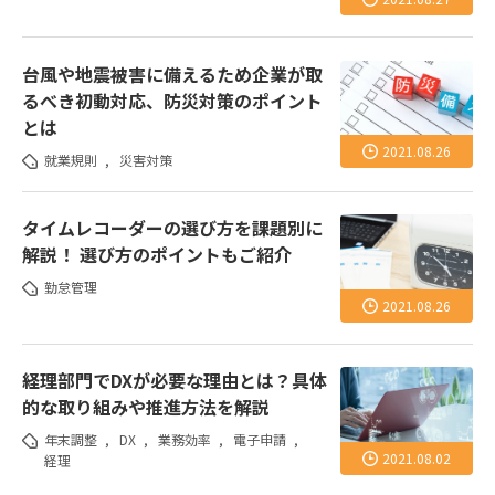
台風や地震被害に備えるため企業が取
るべき初動対応、防災対策のポイント
とは
2021.08.26
就業規則
,
災害対策
タイムレコーダーの選び方を課題別に
解説！ 選び方のポイントもご紹介
勤怠管理
2021.08.26
経理部門でDXが必要な理由とは？具体
的な取り組みや推進方法を解説
年末調整
,
DX
,
業務効率
,
電子申請
,
2021.08.02
経理