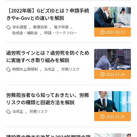
【2022年版】GビズIDとは？申請手続
きやe-Govとの違いを解説
年末調整
,
業務効率
,
電子申請
,
2021.08.02
助成金・補助金
,
申請・ワークフロー
過労死ラインとは？過労死を防ぐため
に実施すべき取り組みを解説
時間外上限規制
,
法改正
,
労務リスク
2021.07.29
労務担当者なら知っておきたい、労務
リスクの種類と回避方法を解説
法改正
,
労務リスク
2021.07.29