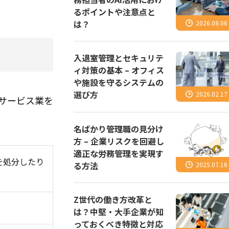
るポイントや注意点と
は？
2026.08.06
入退室管理とセキュリテ
ィ対策の基本 – オフィス
や施設を守るシステムの
選び方
2026.02.17
サービス業を
名ばかり管理職の見分け
方 – 企業リスクを回避し
適正な労務管理を実現す
を処分したり
る方法
2025.07.16
Z世代の働き方改革と
は？中堅・大手企業が知
っておくべき特徴と対応