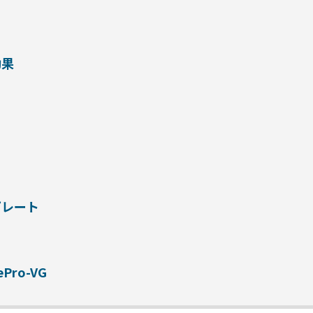
効果
プレート
ro-VG