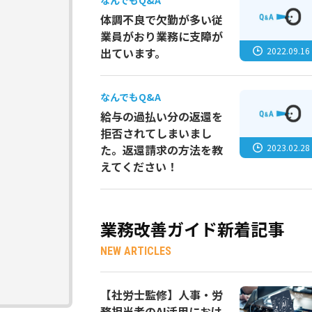
なんでもQ&A
体調不良で欠勤が多い従
業員がおり業務に支障が
2022.09.16
出ています。
なんでもQ&A
給与の過払い分の返還を
拒否されてしまいまし
2023.02.28
た。返還請求の方法を教
えてください！
業務改善ガイド新着記事
NEW ARTICLES
【社労士監修】人事・労
務担当者のAI活用におけ