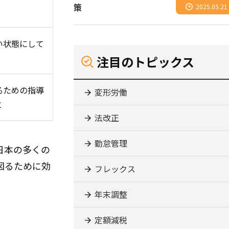
策
2025.05.21
い状態にして
注目のトピックス
るための指導
変形労働
と
法改正
勤怠管理
日本の多くの
図るために効
フレックス
年末調整
定額減税