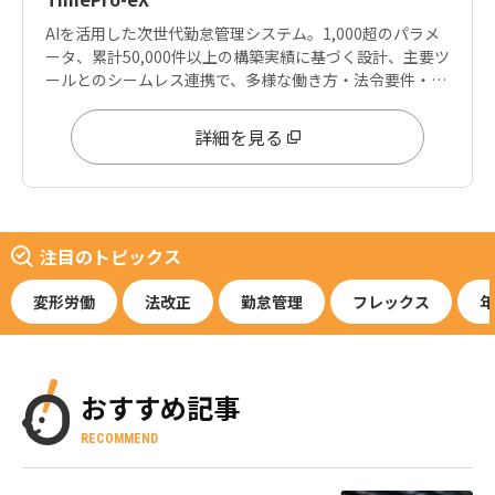
AIを活用した次世代勤怠管理システム。1,000超のパラメ
ータ、累計50,000件以上の構築実績に基づく設計、主要ツ
ールとのシームレス連携で、多様な働き方・法令要件・デ
ータ分析ニーズに応えます。
詳細を見る
注目のトピックス
変形労働
法改正
勤怠管理
フレックス
年
おすすめ記事
RECOMMEND