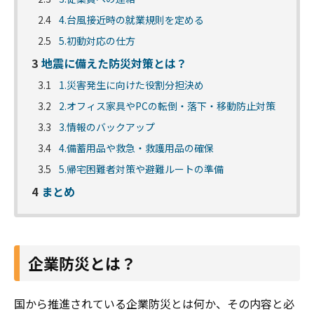
2.4
4.台風接近時の就業規則を定める
2.5
5.初動対応の仕方
3
地震に備えた防災対策とは？
3.1
1.災害発生に向けた役割分担決め
3.2
2.オフィス家具やPCの転倒・落下・移動防止対策
3.3
3.情報のバックアップ
3.4
4.備蓄用品や救急・救護用品の確保
3.5
5.帰宅困難者対策や避難ルートの準備
4
まとめ
企業防災とは？
国から推進されている企業防災とは何か、その内容と必