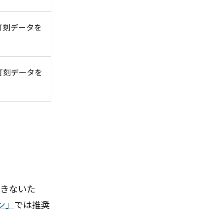
打刻データを
打刻データを
できないた
ン」
では推奨