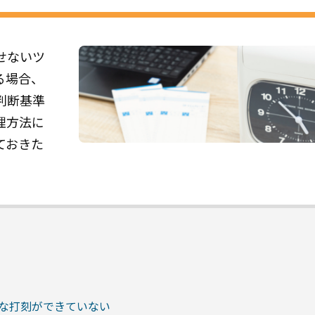
せないツ
る場合、
判断基準
理方法に
ておきた
。
的な打刻ができていない