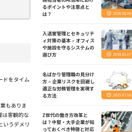
るポイントや注意点と
は？
2026.08.06
入退室管理とセキュリテ
ィ対策の基本 – オフィス
や施設を守るシステムの
選び方
2026.02.17
名ばかり管理職の見分け
ードをタイム
方 – 企業リスクを回避し
適正な労務管理を実現す
る方法
2025.07.16
企業もありま
理は客観的な
Z世代の働き方改革と
は？中堅・大手企業が知
というデメリ
っておくべき特徴と対応