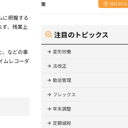
策
2025.05.21
ムに把握する
れず、残業上
注目のトピックス
変形労働
た、などの事
イムレコーダ
法改正
勤怠管理
フレックス
年末調整
定額減税