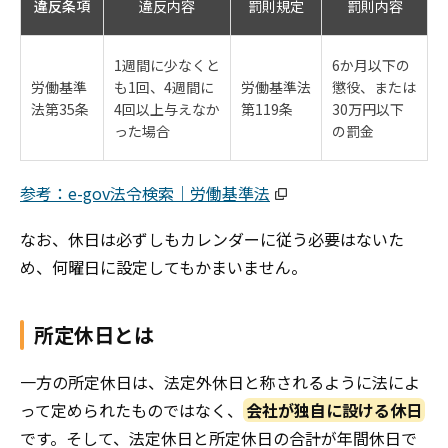
違反条項
違反内容
罰則規定
罰則内容
1週間に少なくと
6か月以下の
労働基準
も1回、4週間に
労働基準法
懲役、または
法
第35条
4回以上与えなか
第119条
30万円以下
った場合
の罰金
参考：e-gov法令検索｜労働基準法
なお、休日は必ずしもカレンダーに従う必要はないた
め、何曜日に設定してもかまいません。
所定休日とは
一方の所定休日は、法定外休日と称されるように法によ
って定められたものではなく、
会社が独自に設ける休日
です。そして、法定休日と所定休日の合計が年間休日で