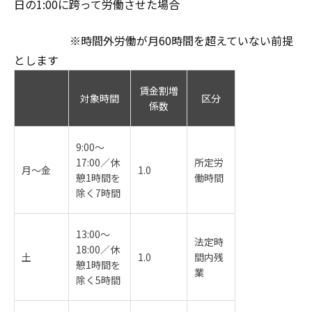
日の1:00に跨って労働させた場合
※時間外労働が月60時間を超えていない前提
とします
賃金割増
対象時間
区分
係数
9:00～
17:00／休
所定労
月～金
1.0
憩1時間を
働時間
除く7時間
13:00～
法定時
18:00／休
土
1.0
間内残
憩1時間を
業
除く5時間