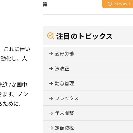
策
2025.05.21
注目のトピックス
。これに伴い
変形労働
自動化し、人
法改正
勤怠管理
先進7か国中
きます。ノン
フレックス
るために、
年末調整
定額減税