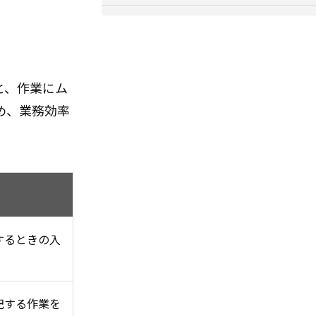
と、作業にム
め、業務効率
するときの入
記する作業を