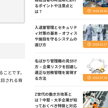
るポイントや注意点と
は？
2026.08.06
入退室管理とセキュリテ
ィ対策の基本 – オフィス
や施設を守るシステムの
選び方
2026.02.17
名ばかり管理職の見分け
方 – 企業リスクを回避し
化することです。
適正な労務管理を実現す
る方法
2025.07.16
注目される背
Z世代の働き方改革と
は？中堅・大手企業が知
っておくべき特徴と対応