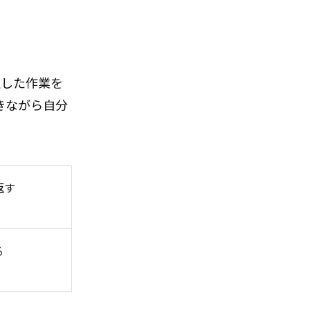
定した作業を
きながら自分
返す
る