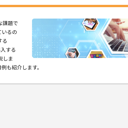
な課題で
ているの
する
導入する
説しま
用例も紹介します。