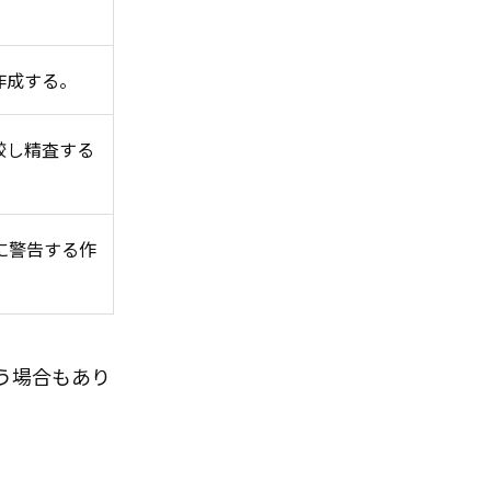
作成する。
較し精査する
に警告する作
う場合もあり