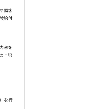
や顧客
険給付
内容を
は上記
）を行