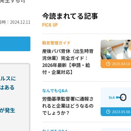
発生する可
今読まれてる記事
時：2024.12.11
PICK UP
勤怠管理ガイド
産後パパ育休（出生時育
児休業）完全ガイド：
2025.04.10
2026年最新【申請・給
付・企業対応】
イルスに
はある
なんでもQ&A
労働基準監督署に通報さ
れると企業はどうなるの
が発生
2023.05.08
でしょうか？