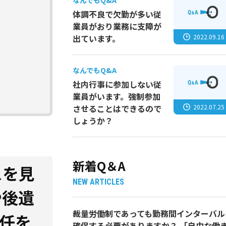
なんでもQ&A
体調不良で欠勤が多い従
業員がおり業務に支障が
2022.09.16
出ています。
なんでもQ&A
社内行事に参加しない従
業員がいます。強制参加
2022.07.25
させることはできるので
しょうか？
新着Q＆A
スを見
NEW ARTICLES
や後遺
裁量労働制であっても勤務間インターバル
任を
確保する必要がありますか？ 「自由な働