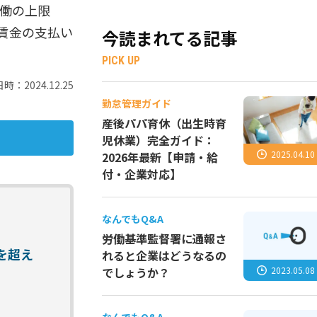
労働の上限
賃金の支払い
今読まれてる記事
PICK UP
時：2024.12.25
勤怠管理ガイド
産後パパ育休（出生時育
児休業）完全ガイド：
2025.04.10
2026年最新【申請・給
付・企業対応】
なんでもQ&A
労働基準監督署に通報さ
を超え
れると企業はどうなるの
2023.05.08
でしょうか？