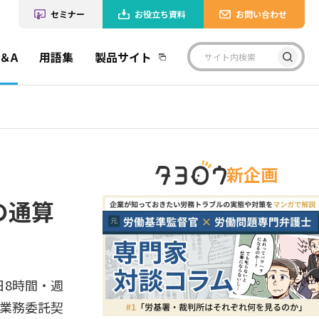
セミナー
お役立ち資料
お問い合わせ
＆A
用語集
製品サイト
新企画
の通算
日8時間・週
や業務委託契