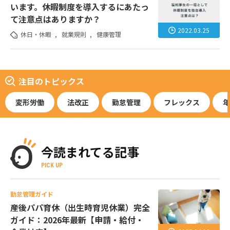
います。休暇制度を導入するにあたっ
て注意点はありますか？
2022.03.25
休日・休暇
,
就業規則
,
健康管理
注目のトピックス
変形労働
法改正
勤怠管理
フレックス
年
今読まれてる記事
PICK UP
勤怠管理ガイド
産後パパ育休（出生時育児休業）完全
ガイド：2026年最新【申請・給付・