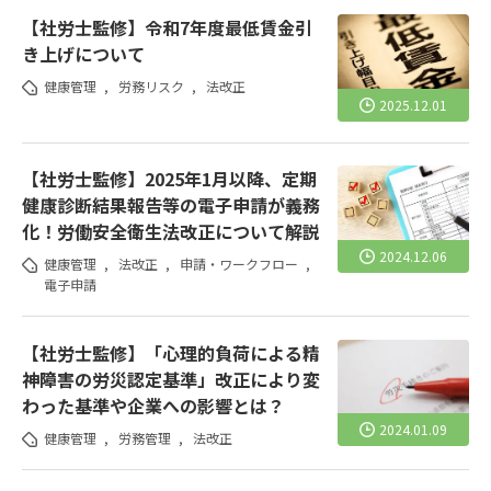
【社労士監修】令和7年度最低賃金引
き上げについて
健康管理
,
労務リスク
,
法改正
2025.12.01
【社労士監修】2025年1月以降、定期
健康診断結果報告等の電子申請が義務
化！労働安全衛生法改正について解説
2024.12.06
健康管理
,
法改正
,
申請・ワークフロー
,
電子申請
【社労士監修】「心理的負荷による精
神障害の労災認定基準」改正により変
わった基準や企業への影響とは？
2024.01.09
健康管理
,
労務管理
,
法改正