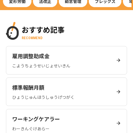
変形労働
法改正
勤怠管理
フレックス
年
おすすめ記事
RECOMMEND
雇用調整助成金
こようちょうせいじょせいきん
標準報酬月額
ひょうじゅんほうしゅうげつがく
ワーキングケアラー
わーきんぐけあらー