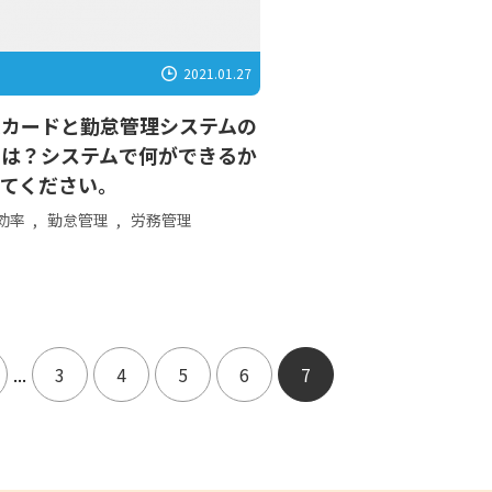
2021.01.27
ムカードと勤怠管理システムの
とは？システムで何ができるか
えてください。
効率
,
勤怠管理
,
労務管理
...
3
4
5
6
7