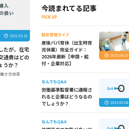
今読まれてる記事
PICK UP
勤怠管理ガイド
2021.03.31
産後パパ育休（出生時育
したが、在宅
児休業）完全ガイド：
2025.04.10
2026年最新【申請・給
交通費はどの
付・企業対応】
ょうか？
働き方改革
なんでもQ&A
労働基準監督署に通報さ
れると企業はどうなるの
2023.05.08
でしょうか？
なんでもQ&A