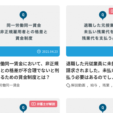
2021.04.23
労働同一賃金において、非正規
退職した元従業員に未
者との格差が不合理でないと判
請求されました。未払
れるための賃金制度とは？
払う必要はあるのでし
労働同一賃金
解説動画
,
給与
,
残業
,
弁護士が解説