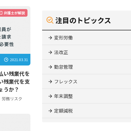
弁護士が解説
注目のトピックス
変形労働
法改正
2021.03.31
勤怠管理
払い残業代を
い残業代を支
フレックス
ょうか？
年末調整
労務リスク
定額減税