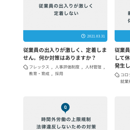
2021.03.31
従業員の出入りが激しく、定着しま
従業
せん。何か対策はありますか？
して
発生
フレックス
,
人事評価制度
,
人材管理
,
教育・育成
,
採用
コロ
就業