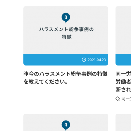
2021.04.23
昨今のハラスメント紛争事例の特徴
同一
を教えてください。
労働
断さ
同一