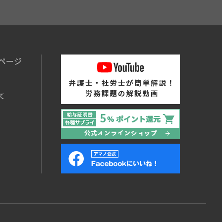
ページ
て