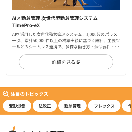
AI×勤怠管理 次世代型勤怠管理システム
TimePro-eX
AIを活用した次世代勤怠管理システム。1,000超のパラメ
ータ、累計50,000件以上の構築実績に基づく設計、主要ツ
ールとのシームレス連携で、多様な働き方・法令要件・デ
ータ分析ニーズに応えます。
詳細を見る
注目のトピックス
変形労働
法改正
勤怠管理
フレックス
年