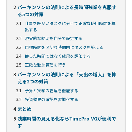
2
パーキンソンの法則による長時間残業を克服す
る5つの対策
2.1
仕事を細かいタスクに分けて正確な使用時間を算
出する
2.2
現実的な締切を自分で設定する
2.3
目標時間を区切り時間内にタスクを終える
2.4
使った時間ではなく成果を評価する
2.5
正確な勤怠管理を行う
3
パーキンソンの法則による「支出の増大」を抑
える2つの対策
3.1
予算と実績の管理を徹底する
3.2
投資効果の確認を習慣化する
4
まとめ
5
残業時間の見える化ならTimePro-VGが便利で
す