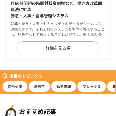
月60時間超の時間外賃金割増など、働き方改革関
連法に対応
勤怠・人事・給与管理システム
就業・給与・人事・セキュリティのデータがシームレスに
連携できます。それぞれのシステムを単体で導入すること
も、組み合わせて導入することも可能です。※IT導入補助
金は「就業」「給与」に適用可能
詳細を見る
注目のトピックス
変形労働
法改正
勤怠管理
フレックス
年
おすすめ記事