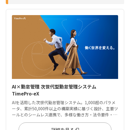
AI×勤怠管理 次世代型勤怠管理システム
TimePro-eX
AIを活用した次世代勤怠管理システム。1,000超のパラメ
ータ、累計50,000件以上の構築実績に基づく設計、主要ツ
ールとのシームレス連携で、多様な働き方・法令要件・デ
ータ分析ニーズに応えます。
詳細を見る