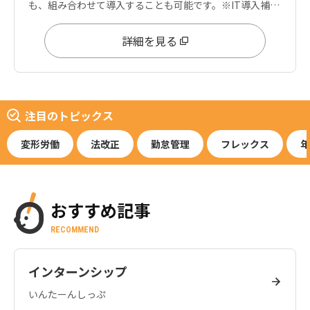
も、組み合わせて導入することも可能です。※IT導入補助
金は「就業」「給与」に適用可能
詳細を見る
注目のトピックス
変形労働
法改正
勤怠管理
フレックス
年
おすすめ記事
RECOMMEND
インターンシップ
いんたーんしっぷ