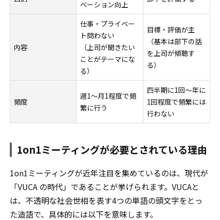
ベーション向上
仕事・プライベー
目標・評価が主
ト問わない
（基本は部下の話
内容
（上司が聞きたい
を上司が傾聴す
ことがテーマにな
る）
る）
四半期に1回〜年に
週1〜月1程度で頻
頻度
1回程度で頻繁には
繁に行う
行わない
1on1ミーティングが必要とされている理由
1on1ミーティングが近年注目を集めているのは、現代が
「VUCA の時代」であることが挙げられます。VUCAと
は、不透明な社会世相を表す4つの単語の頭文字をとっ
た造語で、具体的には以下を意味します。