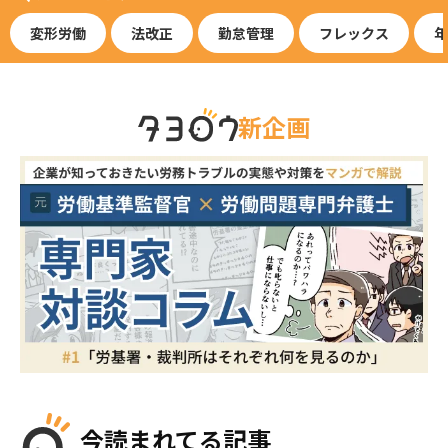
変形労働
法改正
勤怠管理
フレックス
年
新企画
今読まれてる記事