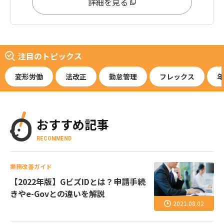
詳細を見る
注目のトピックス
変形労働
法改正
勤怠管理
フレックス
年
おすすめ記事
RECOMMEND
業務改善ガイド
【2022年版】GビズIDとは？申請手続
きやe-Govとの違いを解説
2021.08.02