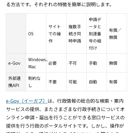
る方法です。それぞれの特徴を簡単に説明します。
申請デ
サイト
複数手
ータと
有償／
OS
での操
続き同
到達番
無償
作
時申請
号の紐
付け
Windows、
e-Gov
必要
不可
手動
無償
Mac
外部連
制約な
不要
可能
自動
有償
携API
し
e-Gov（イーガブ）
は、行政情報の総合的な検索・案内
サービスの提供、またさまざまな行政手続きについてオ
ンライン申請・届出を行うことができる窓口サービスの
提供を行う行政のポータルサイトです。しかし、操作が