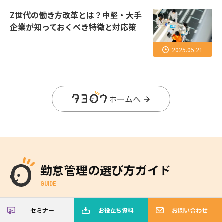
Z世代の働き方改革とは？中堅・大手
企業が知っておくべき特徴と対応策
2025.05.21
ホームへ
勤怠管理の選び方ガイド
GUIDE
勤怠管理のパイオニア「AMANO」のノウハ
セミナー
お役立ち資料
お問い合わせ
ウをぎゅっと凝縮してお届けします！