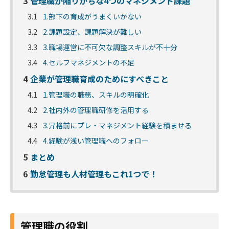
3
管理職が陥りがちな4つのマネジメント課題
3.1
1.部下の育成がうまくいかない
3.2
2.課題設定、課題解決が難しい
3.3
3.職場運営に不可欠な調整スキルが不十分
3.4
4.セルフマネジメントの不足
4
企業が管理職育成のためにすべきこと
4.1
1.管理職の職務、スキルの明確化
4.2
2.社内外の管理職研修を活用する
4.3
3.昇格前にプレ・マネジメント経験を積ませる
4.4
4.経験が浅い管理職へのフォロー
5
まとめ
6
勤怠管理も人材管理もこれ1つで！
管理職の役割