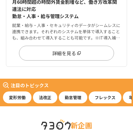
月60時間超の時間外賃金割増など、働き方改革関
連法に対応
勤怠・人事・給与管理システム
就業・給与・人事・セキュリティのデータがシームレスに
連携できます。それぞれのシステムを単体で導入すること
も、組み合わせて導入することも可能です。※IT導入補助
金は「就業」「給与」に適用可能
詳細を見る
注目のトピックス
変形労働
法改正
勤怠管理
フレックス
年
新企画