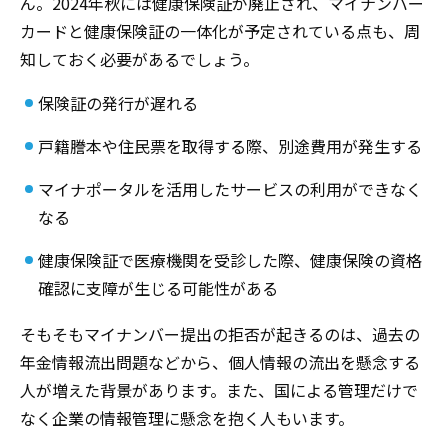
ん。
2024年秋には健康保険証が廃止され、マイナンバー
カードと健康保険証の一体化が予定されている点も、周
知しておく必要があるでしょう。
保険証の発行が遅れる
戸籍謄本や住民票を取得する際、別途費用が発生する
マイナポータルを活用したサービスの利用ができなく
なる
健康保険証で医療機関を受診した際、健康保険の資格
確認に支障が生じる可能性がある
そもそもマイナンバー提出の拒否が起きるのは
、
過去
の
年金情報
流出
問題などから、個人情報の
流出
を懸念する
人が
増えた
背景があります。また、国による管理だけで
なく企業の情報管理に懸念を
抱く
人もいます。