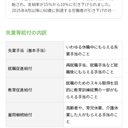
始され、支給率が15％から10％に引き下げられました。
2025年4月以降に60歳に到達する労働者が引き下げの対象
で、昭和40年（1965年）4月1日以前生まれの人は従来の
支給率が継続適用されます。 制度縮小の背景には、高年齢
者雇用安定法改正による雇用環境改善、同一労働同一賃金
失業等給付の内訳
の浸透、労働力不足の深刻化があります。企業への影響と
して、月額25万円の再雇用者の場合、給付金が年間15万
円減額されます。給付金減額分を企業が補填する場合、年
いわゆる休職中にもらえる失
失業手当（基本手当）
間約15万円の追加負担が発生します。企業が対応すべき事
業手当のこと
項は、次の5点です。 (1)現状の影響度調査 (2)賃金制度の
抜本的見直し (3)就業規則・雇用契約の改定 (4)従業員への
再就職手当、就職手当など就
就職促進給付
丁寧な説明 (5)代替的な処遇改善策の検討 高年齢雇用継続
職後にもらえる手当のこと
基本給付の申請は企業の人事担当者が行い、初回は支給対
象月から4ヶ月以内、継続申請は2ヶ月に1度実施します。
就職のためのスキル取得を目
年金との調整や他の雇用関連助成金との併用も可能で、特
教育促進給付
的に教育訓練経費の一部がも
定求職者雇用開発助成金や65歳超雇用推進助成金の活用も
らえる手当のこと
検討できます。高年齢者雇用の重要性は増しており、年齢
にとらわれない持続可能な雇用制度の構築が企業に求めら
高齢者や、育児休業、介護休
れます。
雇用継続給付
業した人がもらえる手当のこ
と