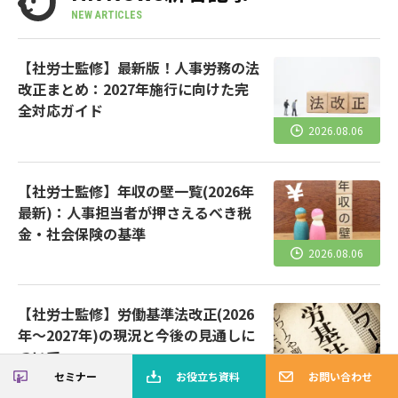
NEW ARTICLES
【社労士監修】最新版！人事労務の法
改正まとめ：2027年施行に向けた完
全対応ガイド
2026.08.06
【社労士監修】年収の壁一覧(2026年
最新)：人事担当者が押さえるべき税
金・社会保険の基準
2026.08.06
【社労士監修】労働基準法改正(2026
年～2027年)の現況と今後の見通しに
ついて
セミナー
お役立ち資料
お問い合わせ
2026.04.28