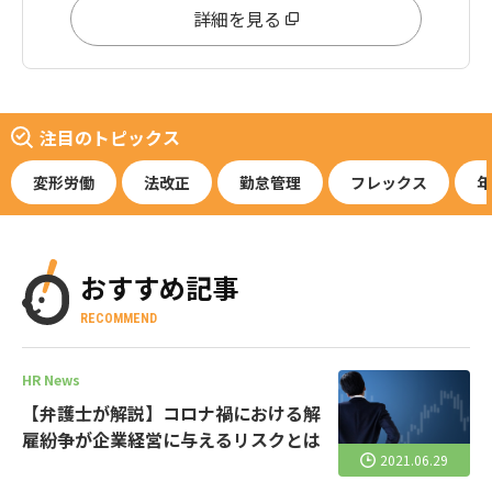
応しています。
詳細を見る
注目のトピックス
変形労働
法改正
勤怠管理
フレックス
年
おすすめ記事
RECOMMEND
HR News
【弁護士が解説】コロナ禍における解
雇紛争が企業経営に与えるリスクとは
2021.06.29