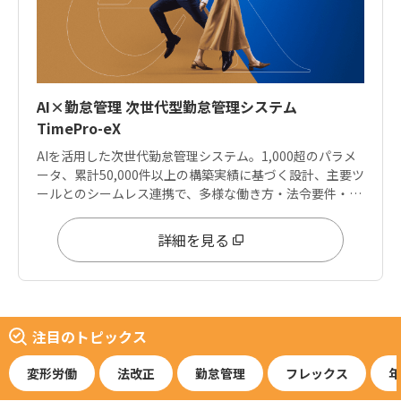
AI×勤怠管理 次世代型勤怠管理システム
TimePro-eX
AIを活用した次世代勤怠管理システム。1,000超のパラメ
ータ、累計50,000件以上の構築実績に基づく設計、主要ツ
ールとのシームレス連携で、多様な働き方・法令要件・デ
ータ分析ニーズに応えます。
詳細を見る
注目のトピックス
変形労働
法改正
勤怠管理
フレックス
年