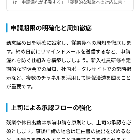
は「申請漏れが多発する」「突発的な残業への対応に苦慮
している」「紙やエクセルでの管理に限界を感じる」と悩
んでいます。特に従業員1,000人以上の企業では、複数の
事業所や多様な勤務形態への対応が求められ、管理の煩雑
申請期限の明確化と周知徹底
さが増しています。 2019年の働き方改革関連法施行によ
る残業時間の上限規制、2024年4月からの建設業・運送業
への適用拡大により、より厳格な残業管理が必要となりま
勤怠締め日を明確に設定し、従業員への周知を徹底しま
した。本記事では、人事担当者が直面するこれらの課題に
す。締め日前にリマインドメールを送信するなど、申請
対し、残業申請制度の基本から効率的な運用方法まで、実
漏れを防ぐ仕組みを構築しましょう。新入社員研修や定
務に即して解説します。
期的な説明会での周知、社内ポータルサイトでの常時掲
示など、複数のチャネルを活用して情報浸透を図ること
が重要です。
上司による承認フローの強化
残業や休日出勤は事前申請を原則とし、上司の承認を必
須とします。事後申請の場合は理由書の提出を求めるな
ど、手続きを厳格化することで申請ミスを減らせます。