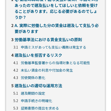
あったので遡及払いをしてほしいと依頼を受け
ることがあります。応じる必要があるのでしょ
うか？
2
A. 実際に労働した分の賃金は遡及して支払う必
要があります
3
労働基準法における賃金支払いの原則
3.1
申請ミスがあっても支払い義務は発生する
4
遡及払いを拒否するリスク
4.1
労働基準監督署からの指導対象となる可能性
4.2
未払い賃金の利息や付加金の発生
4.3
労使関係の悪化
5
遡及払いの適切な運用方法
5.1
遡及期間の設定
5.2
申請手続きの明確化
5.3
証拠書類の提出を求める