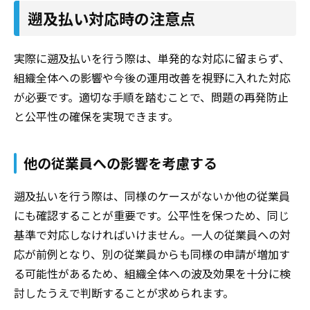
ット、そして自社に適した勤怠管理システムの選び方を紹
遡及払い対応時の注意点
介します。勤怠管理や給与管理の業務効率化の方法を模索
している方は、ぜひ参考にしてください。 勤怠管理シス
テムの違いについて詳しく知りたい方は以下をご覧くださ
実際に遡及払いを行う際は、単発的な対応に留まらず、
い。 【資料ダウンロード】高いシステムと安いシステム
組織全体への影響や今後の運用改善を視野に入れた対応
はどう違うの？
が必要です。適切な手順を踏むことで、問題の再発防止
と公平性の確保を実現できます。
他の従業員への影響を考慮する
遡及払いを行う際は、同様のケースがないか他の従業員
にも確認することが重要です。公平性を保つため、同じ
基準で対応しなければいけません。一人の従業員への対
応が前例となり、別の従業員からも同様の申請が増加す
る可能性があるため、組織全体への波及効果を十分に検
討したうえで判断することが求められます。