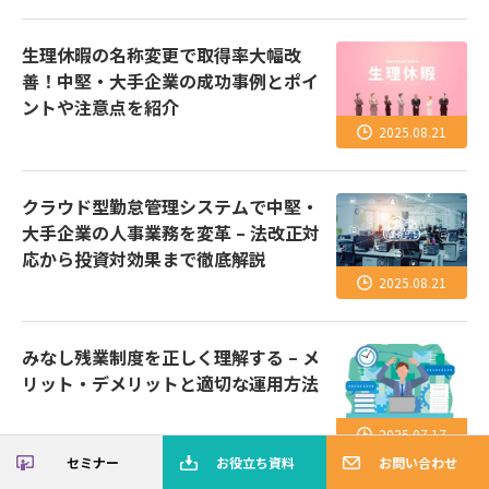
生理休暇の名称変更で取得率大幅改
善！中堅・大手企業の成功事例とポイ
ントや注意点を紹介
2025.08.21
クラウド型勤怠管理システムで中堅・
大手企業の人事業務を変革 – 法改正対
応から投資対効果まで徹底解説
2025.08.21
みなし残業制度を正しく理解する – メ
勤怠管理システム選びの必須知識！
リット・デメリットと適切な運用方法
「高いシステムと安いシステムでは
何が違うの
か」を徹底解説。
2025.07.17
セミナー
お役立ち資料
お問い合わせ