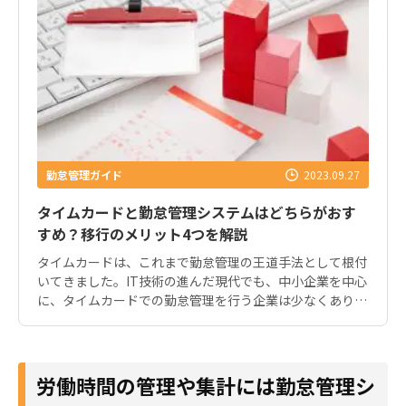
勤怠管理ガイド
2023.09.27
タイムカードと勤怠管理システムはどちらがおす
すめ？移行のメリット4つを解説
タイムカードは、これまで勤怠管理の王道手法として根付
いてきました。IT技術の進んだ現代でも、中小企業を中心
に、タイムカードでの勤怠管理を行う企業は少なくありま
せん。 しかし、管理者の業務効率化やミス・不正の予防
といった観点から、勤怠管理システムを導入するのがおす
すめです。 この記事では、タイムカードで行う勤怠管理の
課題や、勤怠管理システムへ移行するメリットを解説しま
労働時間の管理や集計には勤怠管理シ
す。勤怠管理の業務効率化を検討するうえで、ぜひ参考に