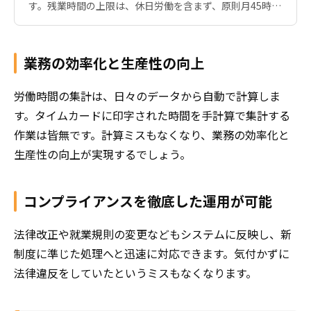
す。残業時間の上限は、休日労働を含まず、原則月45時
間・年360時間を超えてはならないという規則です。臨時
的な特別の事情による措置も設けられていますが、残業管
理や長時間労働の是正は、企業にとって喫緊の課題ではな
業務の効率化と生産性の向上
いでしょうか。 今回は、働き方改革関連法に準拠した、
残業時間管理をするための取り組みや仕組みづくりについ
て解説します。
労働時間の集計は、日々のデータから自動で計算しま
す。タイムカードに印字された時間を手計算で集計する
作業は皆無です。計算ミスもなくなり、業務の効率化と
生産性の向上が実現するでしょう。
コンプライアンスを徹底した運用が可能
法律改正や就業規則の変更などもシステムに反映し、新
制度に準じた処理へと迅速に対応できます。気付かずに
法律違反をしていたというミスもなくなります。