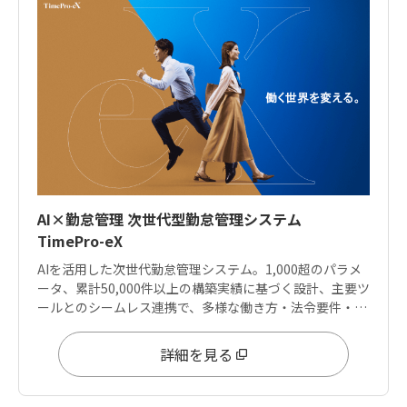
AI×勤怠管理 次世代型勤怠管理システム
TimePro-eX
AIを活用した次世代勤怠管理システム。1,000超のパラメ
ータ、累計50,000件以上の構築実績に基づく設計、主要ツ
ールとのシームレス連携で、多様な働き方・法令要件・デ
ータ分析ニーズに応えます。
詳細を見る