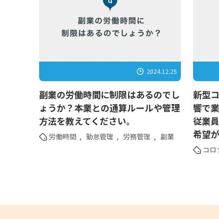
2024.12.25
副業の労働時間に制限はあるのでし
新型
ょうか？本業との通算ルールや管理
響で
方法を教えてください。
従業
希望
労働時間
,
勤怠管理
,
労務管理
,
副業
コロ