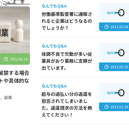
なんでもQ&A
労働基準監督署に通報さ
れると企業はどうなるの
2023.05.08
でしょうか？
なんでもQ&A
体調不良で欠勤が多い従
2022.03.14
業員がおり業務に支障が
2022.09.16
出ています。
解禁する場合
トや具体的な
なんでもQ&A
給与の過払い分の返還を
,
副業
拒否されてしまいまし
2023.02.28
た。返還請求の方法を教
えてください！