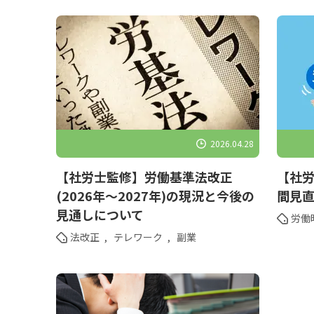
2026.04.28
【社労士監修】労働基準法改正
【社
(2026年～2027年)の現況と今後の
間見
見通しについて
労働
法改正
,
テレワーク
,
副業