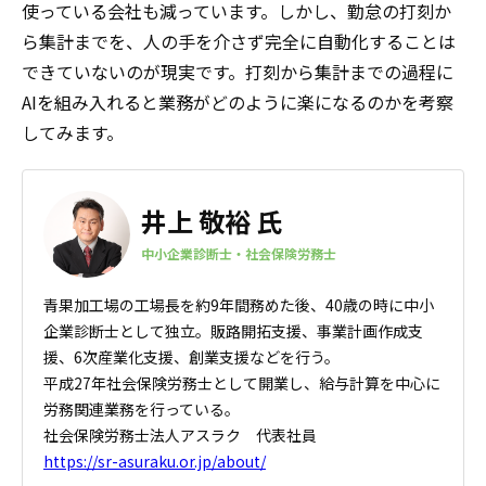
使っている会社も減っています。しかし、勤怠の打刻か
ら集計までを、人の手を介さず完全に自動化することは
できていないのが現実です。打刻から集計までの過程に
AIを組み入れると業務がどのように楽になるのかを考察
してみます。
井上 敬裕 氏
中小企業診断士・社会保険労務士
青果加工場の工場長を約9年間務めた後、40歳の時に中小
企業診断士
として独立。販路開拓支援、事業計画作成支
援、6次産業化支援、
創業支援などを行う。
平成27年社会保険労務士として開業し、給与計算を中心に
労務関連業務を行っている。
社会保険労務士法人アスラク 代表社員
https://sr-asuraku.or.jp/about/