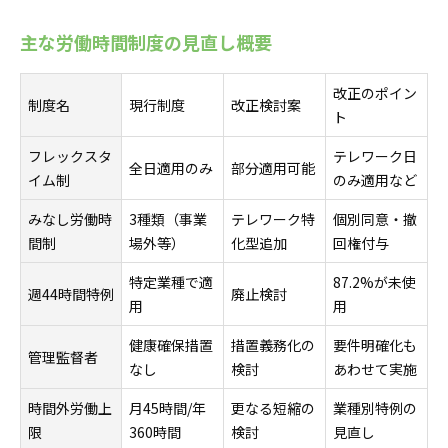
主な労働時間制度の見直し概要
改正のポイン
制度名
現行制度
改正検討案
ト
フレックスタ
テレワーク日
全日適用のみ
部分適用可能
イム制
のみ適用など
みなし労働時
3種類（事業
テレワーク特
個別同意・撤
間制
場外等）
化型追加
回権付与
特定業種で適
87.2%が未使
週44時間特例
廃止検討
用
用
健康確保措置
措置義務化の
要件明確化も
管理監督者
なし
検討
あわせて実施
時間外労働上
月45時間/年
更なる短縮の
業種別特例の
限
360時間
検討
見直し