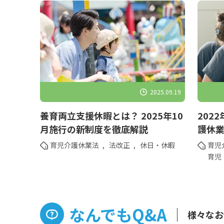
2025.09.19
養育両立支援休暇とは？ 2025年10
202
月施行の新制度を徹底解説
護休
育児介護休業法
,
法改正
,
休日・休暇
育児
育児
なんでもQ&A
様々なお