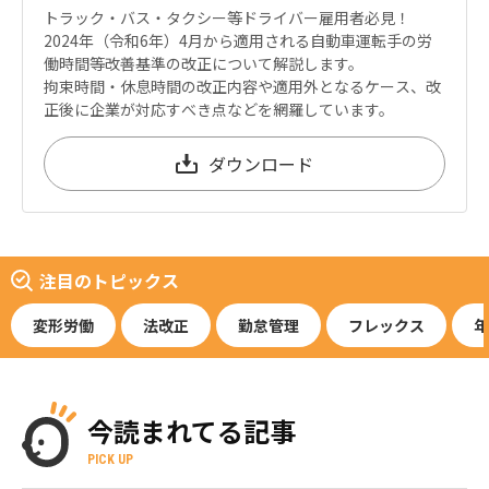
トラック・バス・タクシー等ドライバー雇用者必見！
2024年（令和6年）4月から適用される自動車運転手の労
働時間等改善基準の改正について解説します。
拘束時間・休息時間の改正内容や適用外となるケース、改
正後に企業が対応すべき点などを網羅しています。
ダウンロード
注目のトピックス
変形労働
法改正
勤怠管理
フレックス
年
今読まれてる記事
PICK UP