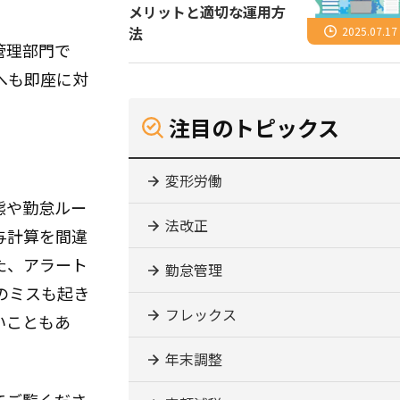
メリットと適切な運用方
法
2025.07.17
管理部門で
へも即座に対
注目のトピックス
変形労働
態や勤怠ルー
法改正
与計算を間違
た、アラート
勤怠管理
のミスも起き
フレックス
いこともあ
年末調整