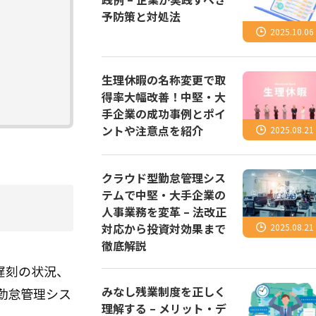
予防策と対処法
2025.10.06
生理休暇の名称変更で取
得率大幅改善！中堅・大
手企業の成功事例とポイ
ントや注意点を紹介
2025.08.21
クラウド型勤怠管理シス
テムで中堅・大手企業の
人事業務を変革 – 法改正
対応から投資対効果まで
2025.08.21
徹底解説
遅刻の状況、
みなし残業制度を正しく
勤怠管理シス
理解する – メリット・デ