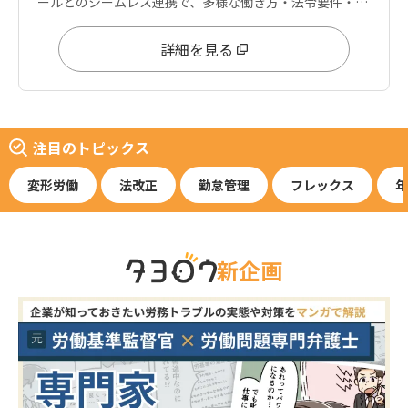
ールとのシームレス連携で、多様な働き方・法令要件・デ
ータ分析ニーズに応えます。
詳細を見る
注目のトピックス
変形労働
法改正
勤怠管理
フレックス
年
新企画