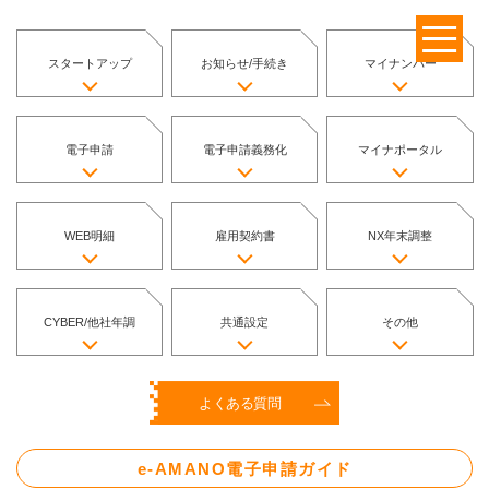
スタートアップ
お知らせ/手続き
マイナンバー
電子申請
電子申請義務化
マイナポータル
WEB明細
雇用契約書
NX年末調整
CYBER/他社年調
共通設定
その他
よくある質問
e-AMANO電子申請ガイド